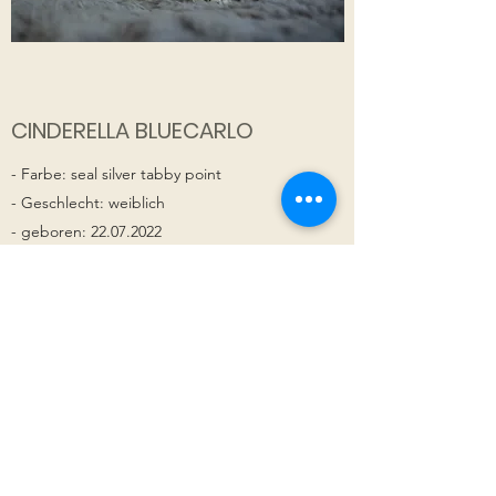
CINDERELLA BLUECARLO
- Farbe: seal silver tabby point
- Geschlecht: weiblich
- geboren:
22.07.2022
- Mutter: Annabelle-Mila BlueCarlo
-Vater: Jr. Ch. Fabiano Meraviglia von
Felinissima